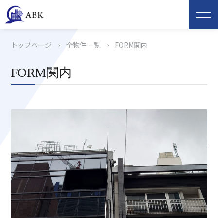
トップページ
›
全物件一覧
›
FORM関内
FORM関内