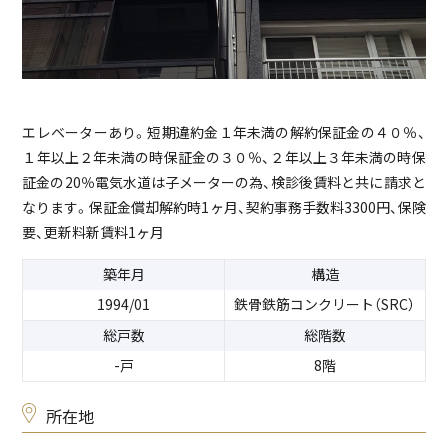
エレベーターあり。短期違約金１年未満の解約保証金の４０％、
１年以上２年未満の時保証金の３０％、２年以上３年未満の時保
証金の20％電気水道は子メーターの為、検診後賃料と共に請求と
なります。保証金償却解約時1ヶ月、契約事務手数料3300円、保険
要、更新料新賃料1ヶ月
築年月
構造
1994/01
鉄骨鉄筋コンクリート（SRC）
総戸数
総階数
-戸
8階
所在地