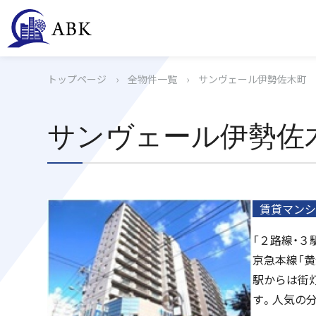
トップページ
›
全物件一覧
›
サンヴェール伊勢佐木町
サンヴェール伊勢佐
賃貸マンシ
「２路線・３
京急本線「黄
駅からは街
す。人気の