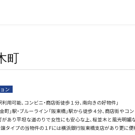
木町
ョン
駅利用可能、コンビニ・商店街徒歩１分、南向きの好物件」
金町」駅・ブルーライン「阪東橋」駅から徒歩４分、商店街やコン
灯があり平坦な道のりで女性にも安心な上、桜並木と風光明媚
分譲タイプの当物件の１Fには横浜銀行阪東橋支店があり更に便