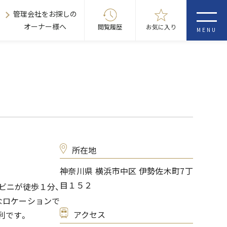
管理会社をお探しの
オーナー様へ
閲覧履歴
お気に入り
MENU
所在地
神奈川県 横浜市中区 伊勢佐木町7丁
目１５２
ビニが徒歩１分、
なロケーションで
アクセス
利です。