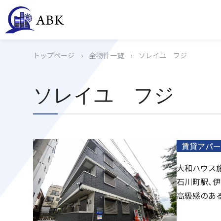
トップページ
›
全物件一覧
›
ソレイユ フジ
ソレイユ フジ
賃貸アパー
大和ハウス施
石川町駅、
高級感のあ