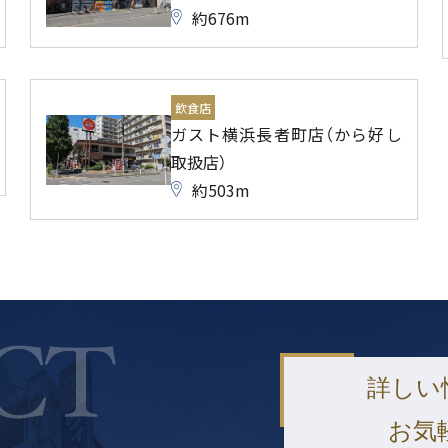
約676m
飲食店
ガスト横浜長者町店（から好し
取扱店）
約503m
詳しい
お気