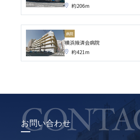
約206m
病院
横浜掖済会病院
約421m
お問い合わせ