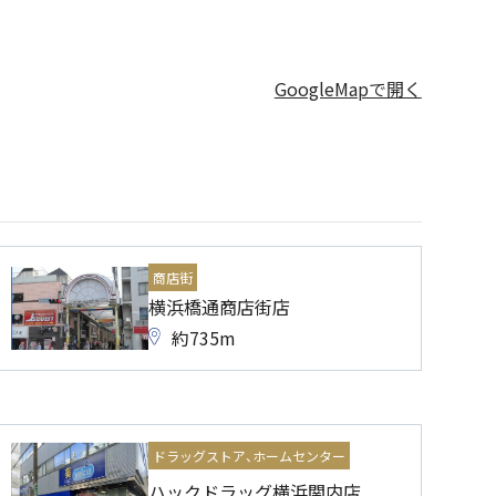
GoogleMapで開く
商店街
横浜橋通商店街店
約735m
ドラッグストア、ホームセンター
ハックドラッグ横浜関内店