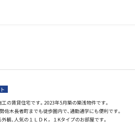
ト
工の賃貸住宅です。2023年5月築の築浅物件です。
伊勢佐木長者町までも徒歩圏内で、通勤通学にも便利です。
る外観、人気の１ＬＤＫ，１Kタイプのお部屋です。