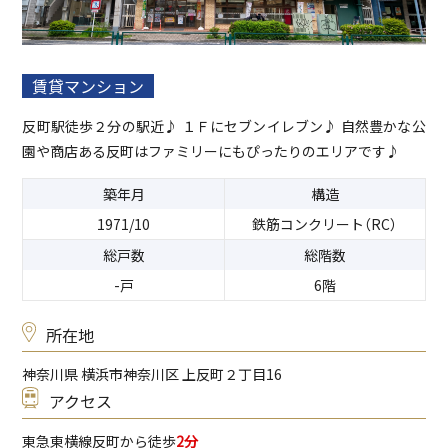
賃貸マンション
反町駅徒歩２分の駅近♪ １Ｆにセブンイレブン♪ 自然豊かな公
園や商店ある反町はファミリーにもぴったりのエリアです♪
築年月
構造
1971/10
鉄筋コンクリート（RC）
総戸数
総階数
-戸
6階
所在地
神奈川県 横浜市神奈川区 上反町２丁目16
アクセス
東急東横線
反町から徒歩
2分