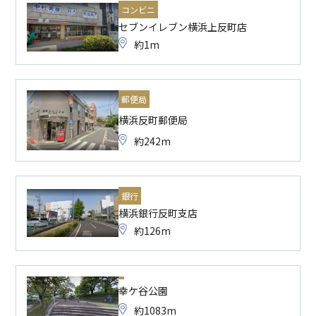
コンビニ
セブンイレブン横浜上反町店
約1m
郵便局
横浜反町郵便局
約242m
銀行
横浜銀行反町支店
約126m
幸ケ谷公園
約1083m