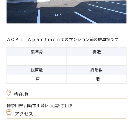
ＡＯＫＩ Ａｐａｒｔｍｅｎｔのマンション前の駐車場です。
築年月
構造
-
-
総戸数
総階数
-戸
- 階
所在地
神奈川県 川崎市川崎区 大島5丁目６
アクセス